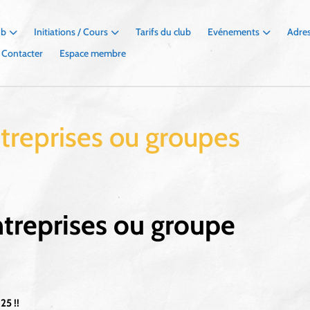
ub
Initiations / Cours
Tarifs du club
Evénements
Adres
 Contacter
Espace membre
entreprises ou groupes
entreprises ou groupe
5 !!