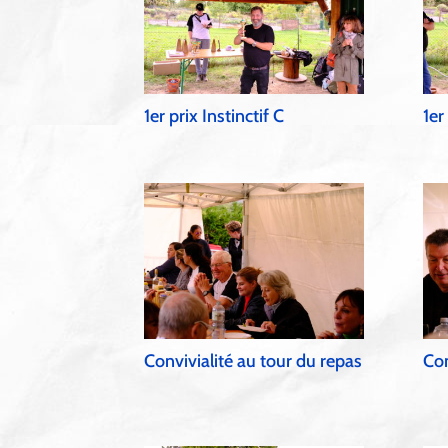
1er prix Instinctif C
1er
Convivialité au tour du repas
Con