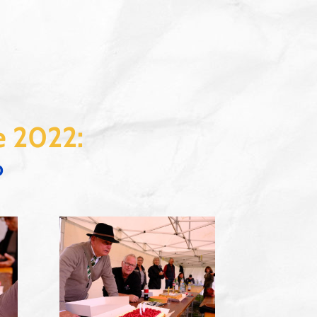
e 2022:
b