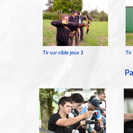
Tir sur cible jeux 3
Tir
Pa