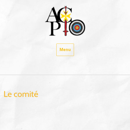
Skip
to
content
Menu
Le comité