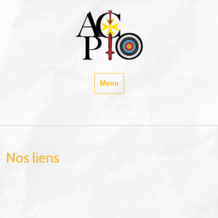
Skip
to
content
Menu
Nos liens